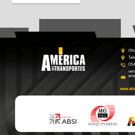
Ofi
Tal
054
ven
ame
www.abs