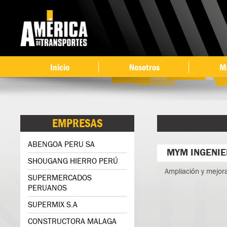
Ir 
co
pri
Inicio
Nosotros
M
EMPRESAS
ABENGOA PERU SA
MYM INGENIE
SHOUGANG HIERRO PERÚ
Ampliación y mejor
SUPERMERCADOS
PERUANOS
SUPERMIX S.A
CONSTRUCTORA MALAGA