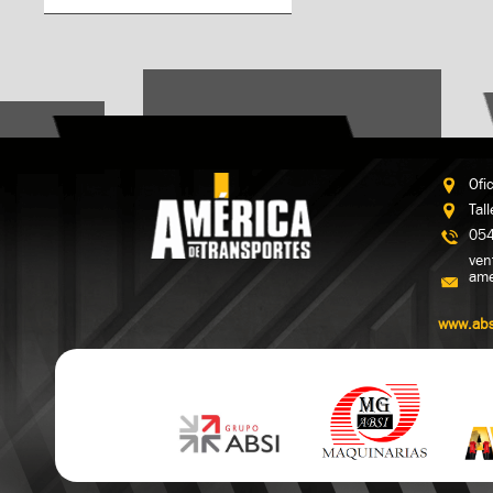
Ofi
Tal
054
ven
ame
www.abs