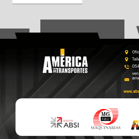
Ofi
Tal
054
ven
ame
www.abs