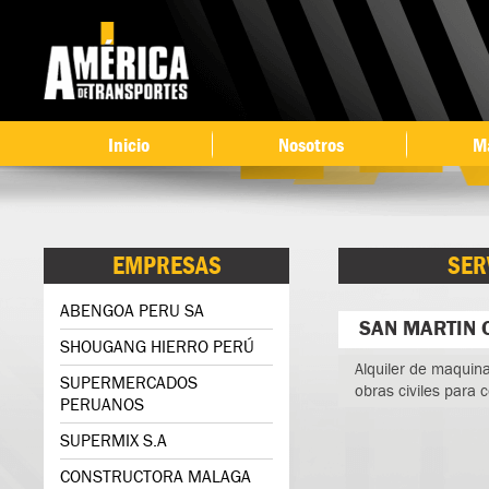
Ir 
co
pri
Inicio
Nosotros
M
EMPRESAS
SER
ABENGOA PERU SA
SAN MARTIN 
SHOUGANG HIERRO PERÚ
Alquiler de maquina
SUPERMERCADOS
obras civiles para 
PERUANOS
SUPERMIX S.A
CONSTRUCTORA MALAGA