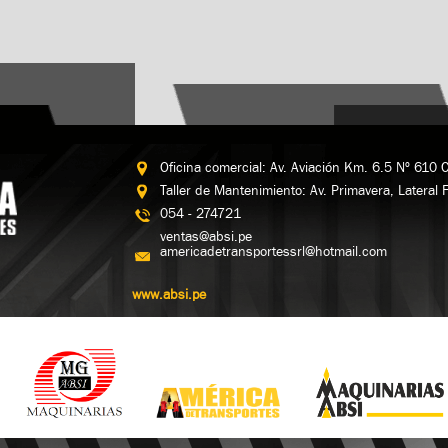
Oficina comercial: Av. Aviación Km. 6.5 Nº 610 
Taller de Mantenimiento: Av. Primavera, Lateral 
054 - 274721
ventas@absi.pe
americadetransportessrl@hotmail.com
www.absi.pe