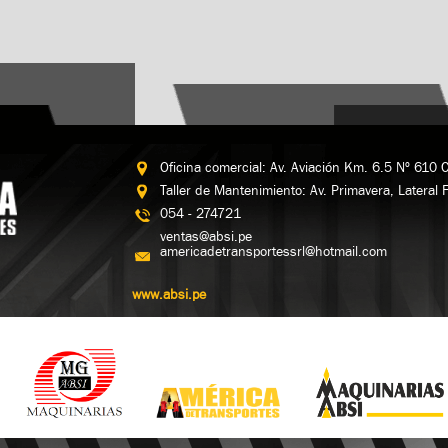
Oficina comercial: Av. Aviación Km. 6.5 Nº 610 
Taller de Mantenimiento: Av. Primavera, Lateral 
054 - 274721
ventas@absi.pe
americadetransportessrl@hotmail.com
www.absi.pe